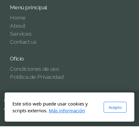
Menú principal
Home
About
Services
Contact us
Oficio
Condiciones de uso
Política de Privacidad
Copyright ©2024 Nombre del sitio web, Todos los
Este sitio web puede usar cookies y
Acepto
derechos reservados.
scripts externos.
Más información